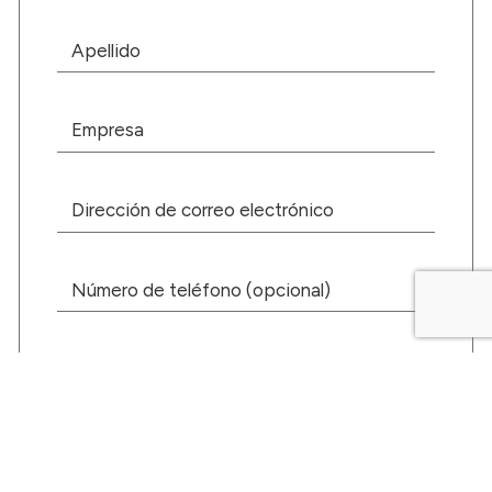
Apellidos
Empresa
Dirección
de
correo
electrónico
Número
de
teléfono
(opcional)
Clase
industrial
Código
postal